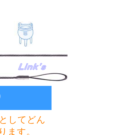
）
としてどん
ります。