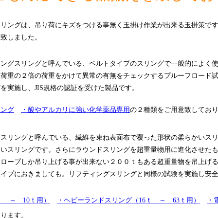
スリングは、吊り荷にキズをつける事無く玉掛け作業が出来る玉掛策で
意致しました。
ィングスリングと呼んでいる、ベルトタイプのスリングで一般的によく
用荷重の２倍の荷重をかけて異常の有無をチェックするプルーフロード
を実施し、JIS規格の認証を受けた製品です。
リング
・酸やアルカリに強い化学薬品専用
の２種類をご用意致してお
ドスリングと呼んでいる、繊維を束ね表面布で覆った形状の柔らかいス
すいスリングです。さらにラウンドスリングを超重量物用に進化させた
ヤロープしか吊り上げる事が出来ない２００ｔもある超重量物を吊上げ
タイプにおきましても。リフティングスリングと同様の試験を実施し安
ｔ ～ 10ｔ用）
・ヘビーランドスリング（16ｔ ～ 63ｔ用）
・
おります。